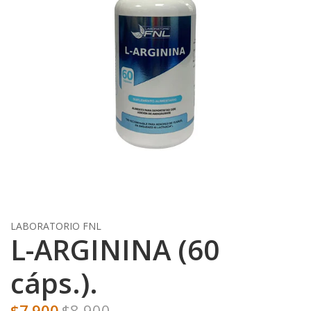
LABORATORIO FNL
L-ARGININA (60
cáps.).
$7.900
$8.900