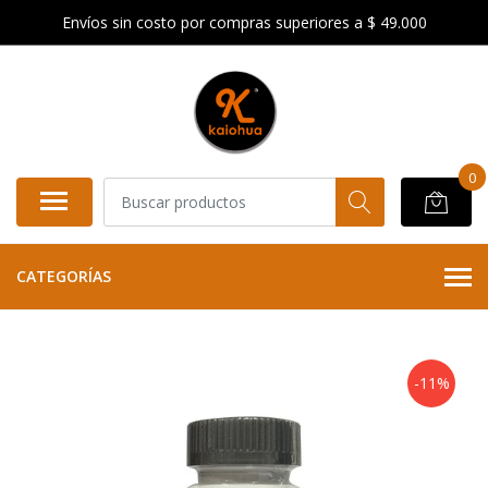
Envíos sin costo por compras superiores a $ 49.000
0
CATEGORÍAS
-11%