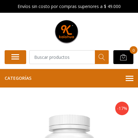
Envíos sin costo por compras superiores a $ 49.000
0
CATEGORÍAS
-17%