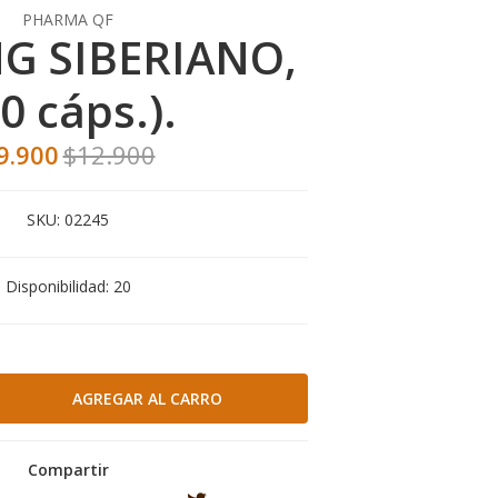
PHARMA QF
G SIBERIANO,
0 cáps.).
9.900
$12.900
SKU:
02245
Disponibilidad:
20
Compartir