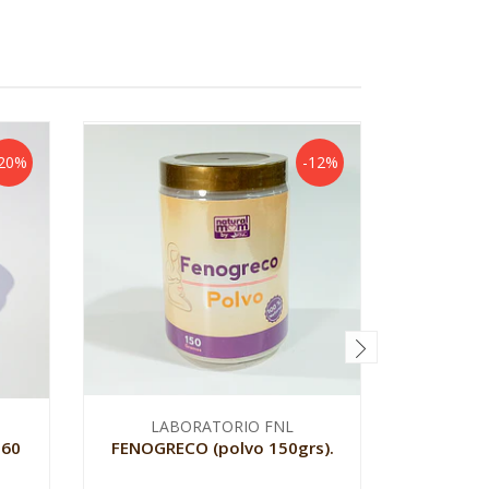
20%
-12%
LABORATORIO FNL
LA
 60
FENOGRECO (polvo 150grs).
FENOG