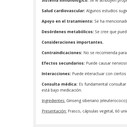
Sistema inmunológico:
Se le atribuyen prop
Salud cardiovascular:
Algunos estudios sugier
Apoyo en el tratamiento:
Se ha mencionado 
Desórdenes metabólicos:
Se cree que puede
Consideraciones importantes.
Contraindicaciones:
No se recomienda para 
Efectos secundarios:
Puede causar nerviosi
Interacciones:
Puede interactuar con ciertos
Consulta médica:
Es fundamental consultar 
está bajo medicación.
Ingredientes:
Ginseng siberiano (eleuterococo
Presentación:
Frasco, cápsulas vegetal, 60 uni