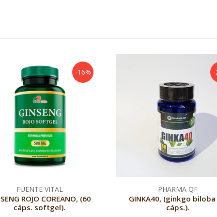
-16%
-
FUENTE VITAL
PHARMA QF
NSENG ROJO COREANO, (60
GINKA40, (ginkgo biloba
cáps. softgel).
cáps.).