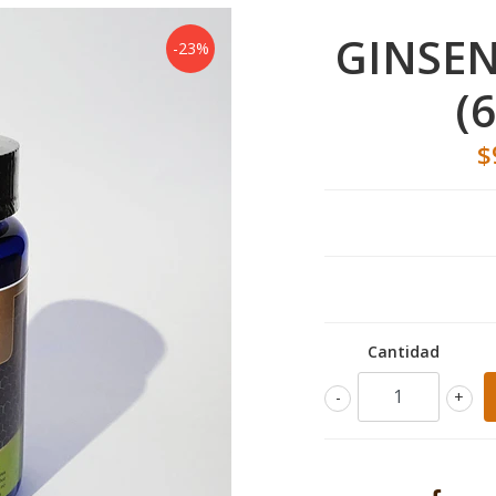
GINSEN
-23%
(6
$
Cantidad
-
+